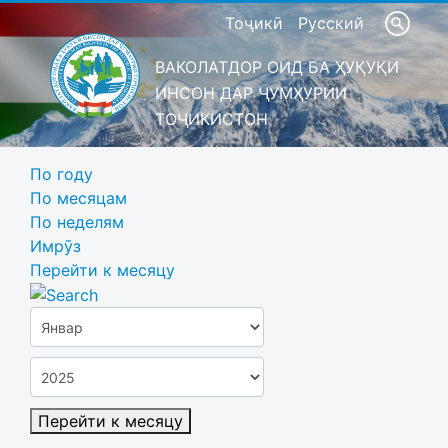
Тоҷикӣ
Русский
ВАКОЛАТДОР ОИД БА ҲУҚУҚИ
ИНСОН ДАР ҶУМҲУРИИ
ТОҶИКИСТОН
По году
По месяцам
По неделям
Имрӯз
Перейти к месяцу
Перейти к месяцу