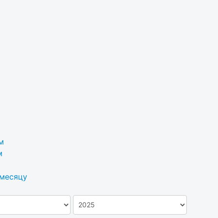
м
м
 месяцу