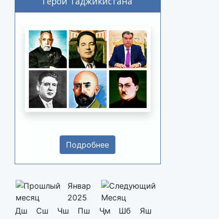
Герои Таджикистана
Подробнее
Январ
2025
Дш
Сш
Чш
Пш
Ҷм
Шб
Яш