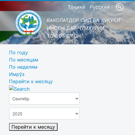
Тоҷикӣ
Русский
ВАКОЛАТДОР ОИД БА ҲУҚУҚИ
ИНСОН ДАР ҶУМҲУРИИ
ТОҶИКИСТОН
По году
По месяцам
По неделям
Имрӯз
Перейти к месяцу
Перейти к месяцу