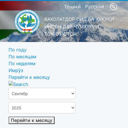
Тоҷикӣ
Русский
ВАКОЛАТДОР ОИД БА ҲУҚУҚИ
ИНСОН ДАР ҶУМҲУРИИ
ТОҶИКИСТОН
По году
По месяцам
По неделям
Имрӯз
Перейти к месяцу
Перейти к месяцу