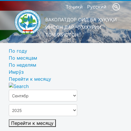
Тоҷикӣ
Русский
ВАКОЛАТДОР ОИД БА ҲУҚУҚИ
ИНСОН ДАР ҶУМҲУРИИ
ТОҶИКИСТОН
По году
По месяцам
По неделям
Имрӯз
Перейти к месяцу
Перейти к месяцу