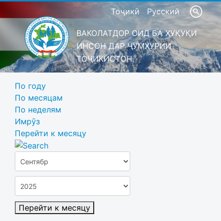
Тоҷикӣ
Русский
ВАКОЛАТДОР ОИД БА ҲУҚУҚИ
ИНСОН ДАР ҶУМҲУРИИ
ТОҶИКИСТОН
По году
По месяцам
По неделям
Имрӯз
Перейти к месяцу
Перейти к месяцу