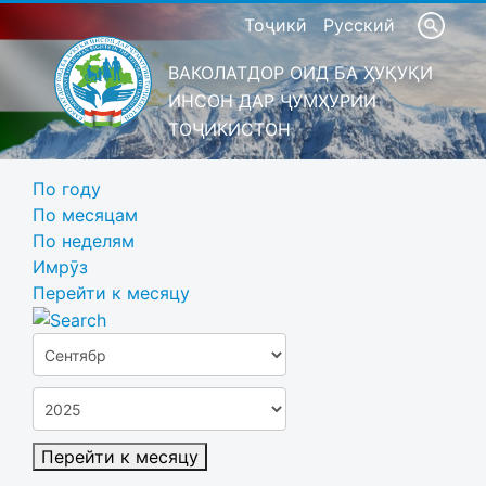
Тоҷикӣ
Русский
ВАКОЛАТДОР ОИД БА ҲУҚУҚИ
ИНСОН ДАР ҶУМҲУРИИ
ТОҶИКИСТОН
По году
По месяцам
По неделям
Имрӯз
Перейти к месяцу
Перейти к месяцу