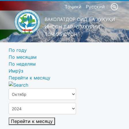
Тоҷикӣ
Русский
ВАКОЛАТДОР ОИД БА ҲУҚУҚИ
ИНСОН ДАР ҶУМҲУРИИ
ТОҶИКИСТОН
По году
По месяцам
По неделям
Имрӯз
Перейти к месяцу
Перейти к месяцу