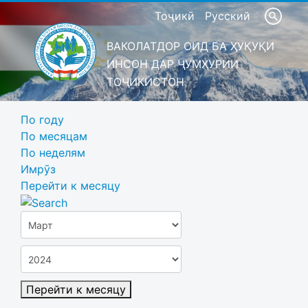
Тоҷикӣ
Русский
ВАКОЛАТДОР ОИД БА ҲУҚУҚИ
ИНСОН ДАР ҶУМҲУРИИ
ТОҶИКИСТОН
По году
По месяцам
По неделям
Имрӯз
Перейти к месяцу
Перейти к месяцу