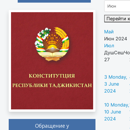
Перейти 
Май
Июн 2024
Июл
Душ
Сеш
Чо
27
3
Monday,
3 June
2024
10
Monday,
10 June
2024
Обращение у