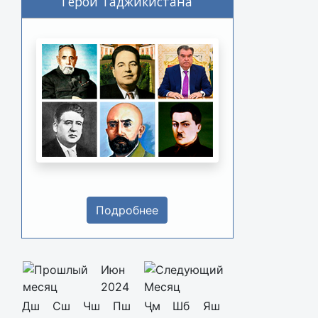
Герои Таджикистана
Подробнее
Июн
2024
Дш
Сш
Чш
Пш
Ҷм
Шб
Яш