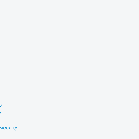
м
м
 месяцу