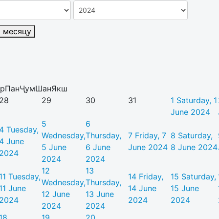
к месяцу
р
Пан
Ҷум
Шан
Якш
28
29
30
31
1
Saturday, 1
June 2024
5
6
4
Tuesday,
Wednesday,
Thursday,
7
Friday, 7
8
Saturday,
4 June
5 June
6 June
June 2024
8 June 2024
2024
2024
2024
12
13
11
Tuesday,
14
Friday,
15
Saturday,
Wednesday,
Thursday,
11 June
14 June
15 June
12 June
13 June
2024
2024
2024
2024
2024
18
19
20