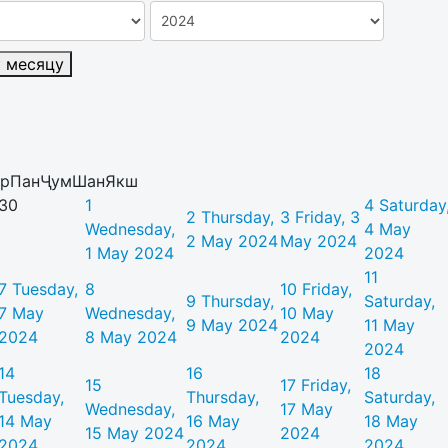
к месяцу
р
Пан
Ҷум
Шан
Якш
30
1
4
Saturday
2
Thursday,
3
Friday, 3
Wednesday,
4 May
2 May 2024
May 2024
1 May 2024
2024
11
7
Tuesday,
8
10
Friday,
9
Thursday,
Saturday,
7 May
Wednesday,
10 May
9 May 2024
11 May
2024
8 May 2024
2024
2024
14
16
18
15
17
Friday,
Tuesday,
Thursday,
Saturday,
Wednesday,
17 May
14 May
16 May
18 May
15 May 2024
2024
2024
2024
2024