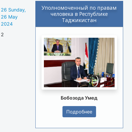
Уполномоченный по правам
26
Sunday,
человека в Республике
26 May
Таджикистан
2024
2
Бобозода Умед
Подробнее