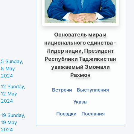
Основатель мира и
национального единства -
Лидер нации, Президент
Республики Таджикистан
,
5
Sunday,
уважаемый Эмомали
5 May
Рахмон
2024
12
Sunday,
Встречи
Выступления
12 May
2024
Указы
Поездки
Послания
19
Sunday,
19 May
2024