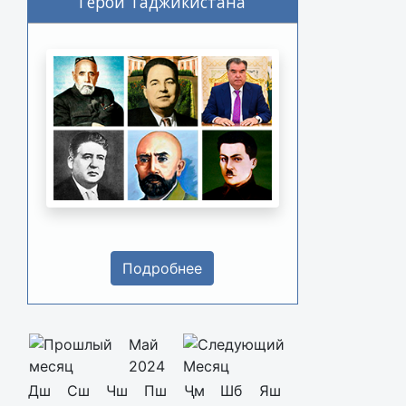
Герои Таджикистана
Подробнее
Май
2024
Дш
Сш
Чш
Пш
Ҷм
Шб
Яш