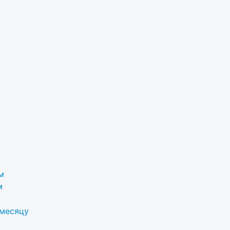
м
м
 месяцу