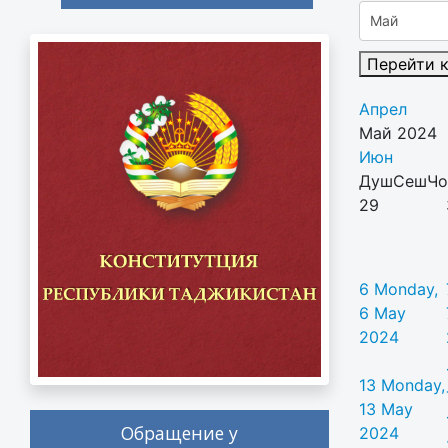
Перейти 
Апрел
Май 2024
Июн
Душ
Сеш
Чо
29
6
Monday,
6 May
2024
13
Monday,
13 May
Обращение у
2024