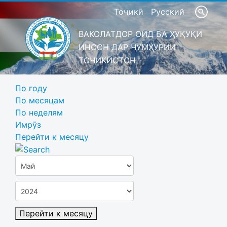
Тоҷикӣ
Русский
ВАКОЛАТДОР ОИД БА ҲУҚУҚИ
ИНСОН ДАР ҶУМҲУРИИ
ТОҶИКИСТОН
По году
По месяцам
По неделям
Имрӯз
Перейти к месяцу
Перейти к месяцу