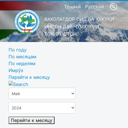
Тоҷикӣ
Русский
ВАКОЛАТДОР ОИД БА ҲУҚУҚИ
ИНСОН ДАР ҶУМҲУРИИ
ТОҶИКИСТОН
По году
По месяцам
По неделям
Имрӯз
Перейти к месяцу
Перейти к месяцу