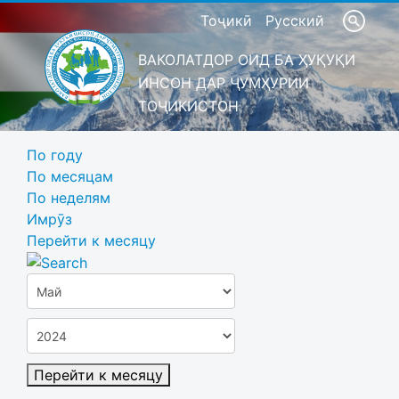
Тоҷикӣ
Русский
ВАКОЛАТДОР ОИД БА ҲУҚУҚИ
ИНСОН ДАР ҶУМҲУРИИ
ТОҶИКИСТОН
По году
По месяцам
По неделям
Имрӯз
Перейти к месяцу
Перейти к месяцу