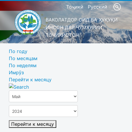
Тоҷикӣ
Русский
ВАКОЛАТДОР ОИД БА ҲУҚУҚИ
ИНСОН ДАР ҶУМҲУРИИ
ТОҶИКИСТОН
По году
По месяцам
По неделям
Имрӯз
Перейти к месяцу
Перейти к месяцу