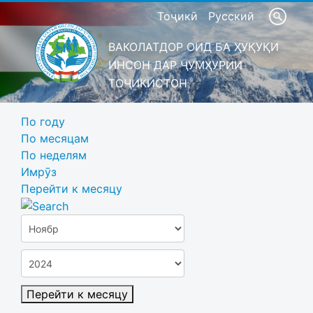
Тоҷикӣ
Русский
ВАКОЛАТДОР ОИД БА ҲУҚУҚИ
ИНСОН ДАР ҶУМҲУРИИ
ТОҶИКИСТОН
По году
По месяцам
По неделям
Имрӯз
Перейти к месяцу
Перейти к месяцу