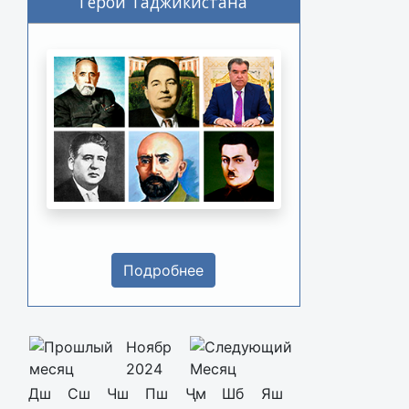
Герои Таджикистана
Подробнее
Ноябр
2024
Дш
Сш
Чш
Пш
Ҷм
Шб
Яш