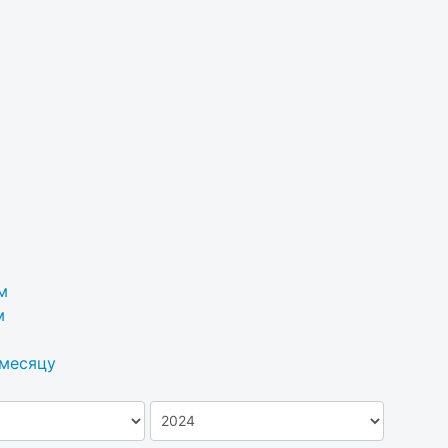
м
м
 месяцу