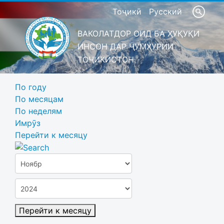
Тоҷикӣ
Русский
ВАКОЛАТДОР ОИД БА ҲУҚУҚИ
ИНСОН ДАР ҶУМҲУРИИ
ТОҶИКИСТОН
По году
По месяцам
По неделям
Имрӯз
Перейти к месяцу
Перейти к месяцу