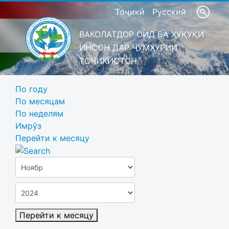
Тоҷикӣ
Русский
ВАКОЛАТДОР ОИД БА ҲУҚУҚИ
ИНСОН ДАР ҶУМҲУРИИ
ТОҶИКИСТОН
По году
По месяцам
По неделям
Имрӯз
Перейти к месяцу
Перейти к месяцу