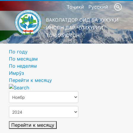
Тоҷикӣ
Русский
ВАКОЛАТДОР ОИД БА ҲУҚУҚИ
ИНСОН ДАР ҶУМҲУРИИ
ТОҶИКИСТОН
По году
По месяцам
По неделям
Имрӯз
Перейти к месяцу
Перейти к месяцу