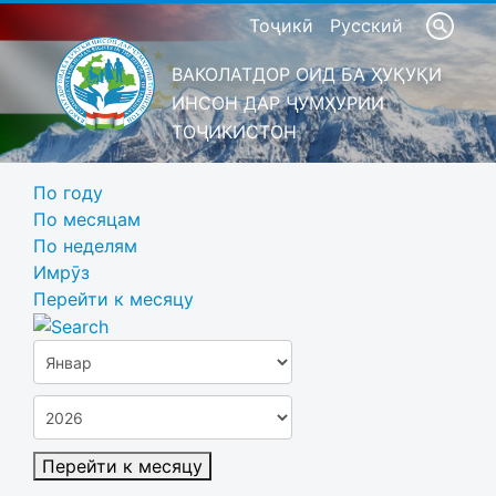
Тоҷикӣ
Русский
ВАКОЛАТДОР ОИД БА ҲУҚУҚИ
ИНСОН ДАР ҶУМҲУРИИ
ТОҶИКИСТОН
По году
По месяцам
По неделям
Имрӯз
Перейти к месяцу
Перейти к месяцу