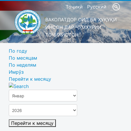
Тоҷикӣ
Русский
ВАКОЛАТДОР ОИД БА ҲУҚУҚИ
ИНСОН ДАР ҶУМҲУРИИ
ТОҶИКИСТОН
По году
По месяцам
По неделям
Имрӯз
Перейти к месяцу
Перейти к месяцу