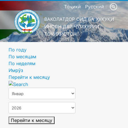
Тоҷикӣ
Русский
ВАКОЛАТДОР ОИД БА ҲУҚУҚИ
ИНСОН ДАР ҶУМҲУРИИ
ТОҶИКИСТОН
По году
По месяцам
По неделям
Имрӯз
Перейти к месяцу
Перейти к месяцу