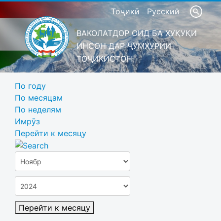
Тоҷикӣ
Русский
ВАКОЛАТДОР ОИД БА ҲУҚУҚИ
ИНСОН ДАР ҶУМҲУРИИ
ТОҶИКИСТОН
По году
По месяцам
По неделям
Имрӯз
Перейти к месяцу
Перейти к месяцу