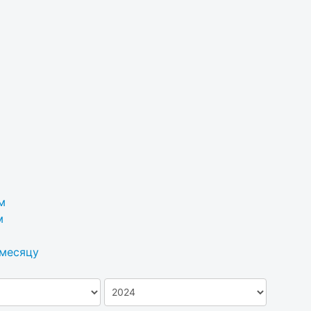
м
м
 месяцу