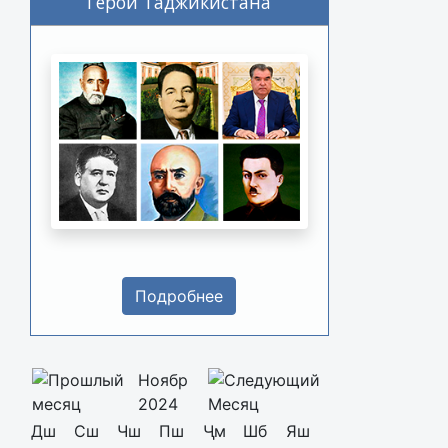
Герои Таджикистана
Подробнее
Ноябр
2024
Дш
Сш
Чш
Пш
Ҷм
Шб
Яш