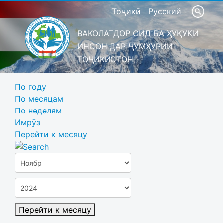
Тоҷикӣ
Русский
ВАКОЛАТДОР ОИД БА ҲУҚУҚИ
ИНСОН ДАР ҶУМҲУРИИ
ТОҶИКИСТОН
По году
По месяцам
По неделям
Имрӯз
Перейти к месяцу
Перейти к месяцу