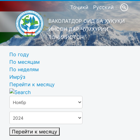
Тоҷикӣ
Русский
ВАКОЛАТДОР ОИД БА ҲУҚУҚИ
ИНСОН ДАР ҶУМҲУРИИ
ТОҶИКИСТОН
По году
По месяцам
По неделям
Имрӯз
Перейти к месяцу
Перейти к месяцу