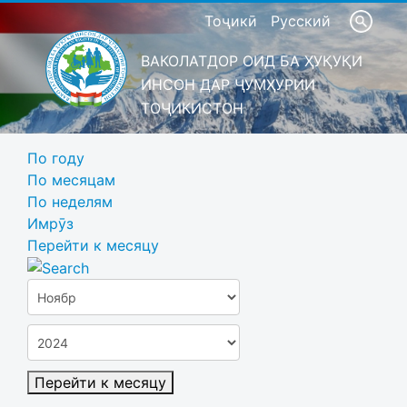
Тоҷикӣ
Русский
ВАКОЛАТДОР ОИД БА ҲУҚУҚИ
ИНСОН ДАР ҶУМҲУРИИ
ТОҶИКИСТОН
По году
По месяцам
По неделям
Имрӯз
Перейти к месяцу
Перейти к месяцу