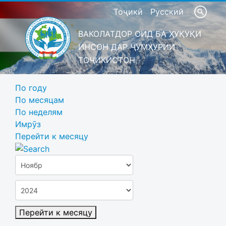
Тоҷикӣ
Русский
ВАКОЛАТДОР ОИД БА ҲУҚУҚИ
ИНСОН ДАР ҶУМҲУРИИ
ТОҶИКИСТОН
По году
По месяцам
По неделям
Имрӯз
Перейти к месяцу
Перейти к месяцу