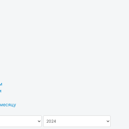
м
м
 месяцу