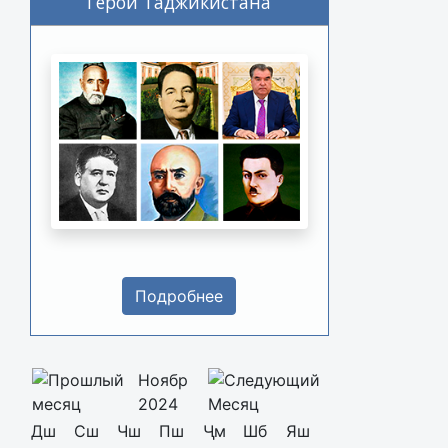
Герои Таджикистана
Подробнее
Ноябр
2024
Дш
Сш
Чш
Пш
Ҷм
Шб
Яш