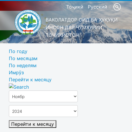
Тоҷикӣ
Русский
ВАКОЛАТДОР ОИД БА ҲУҚУҚИ
ИНСОН ДАР ҶУМҲУРИИ
ТОҶИКИСТОН
По году
По месяцам
По неделям
Имрӯз
Перейти к месяцу
Перейти к месяцу