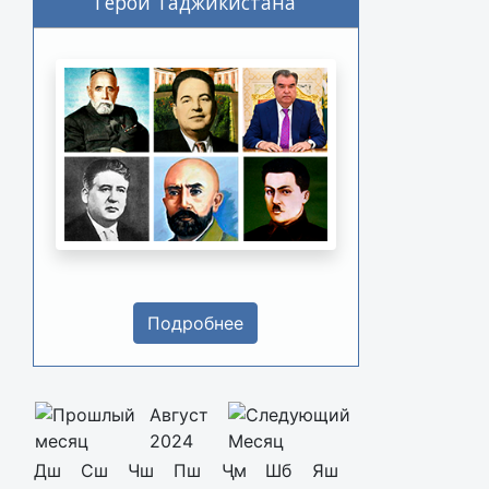
Герои Таджикистана
Подробнее
Август
2024
Дш
Сш
Чш
Пш
Ҷм
Шб
Яш