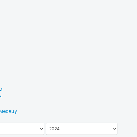
м
м
 месяцу