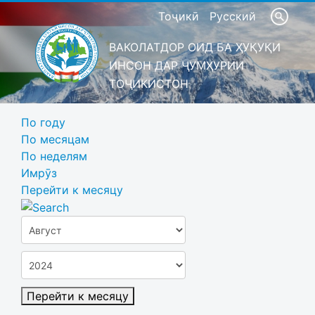
Тоҷикӣ
Русский
ВАКОЛАТДОР ОИД БА ҲУҚУҚИ
ИНСОН ДАР ҶУМҲУРИИ
ТОҶИКИСТОН
По году
По месяцам
По неделям
Имрӯз
Перейти к месяцу
Перейти к месяцу