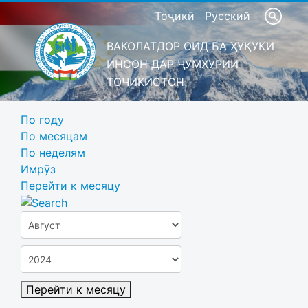
Тоҷикӣ
Русский
ВАКОЛАТДОР ОИД БА ҲУҚУҚИ
ИНСОН ДАР ҶУМҲУРИИ
ТОҶИКИСТОН
По году
По месяцам
По неделям
Имрӯз
Перейти к месяцу
Перейти к месяцу