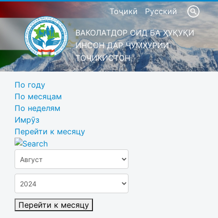
Тоҷикӣ
Русский
ВАКОЛАТДОР ОИД БА ҲУҚУҚИ
ИНСОН ДАР ҶУМҲУРИИ
ТОҶИКИСТОН
По году
По месяцам
По неделям
Имрӯз
Перейти к месяцу
Перейти к месяцу