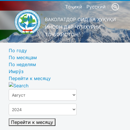
Тоҷикӣ
Русский
ВАКОЛАТДОР ОИД БА ҲУҚУҚИ
ИНСОН ДАР ҶУМҲУРИИ
ТОҶИКИСТОН
По году
По месяцам
По неделям
Имрӯз
Перейти к месяцу
Перейти к месяцу