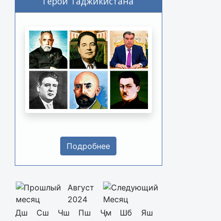
Герои Таджикистана
Подробнее
Август
2024
Дш
Сш
Чш
Пш
Ҷм
Шб
Яш