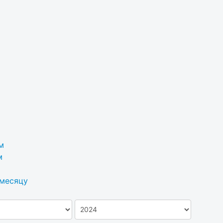
м
м
 месяцу