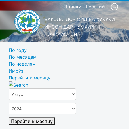
Тоҷикӣ
Русский
ВАКОЛАТДОР ОИД БА ҲУҚУҚИ
ИНСОН ДАР ҶУМҲУРИИ
ТОҶИКИСТОН
По году
По месяцам
По неделям
Имрӯз
Перейти к месяцу
Перейти к месяцу