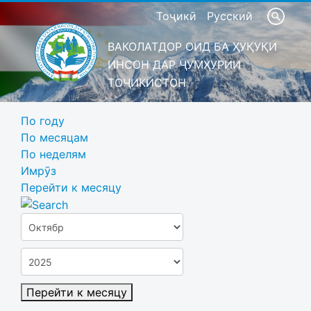
Тоҷикӣ
Русский
ВАКОЛАТДОР ОИД БА ҲУҚУҚИ
ИНСОН ДАР ҶУМҲУРИИ
ТОҶИКИСТОН
По году
По месяцам
По неделям
Имрӯз
Перейти к месяцу
Перейти к месяцу