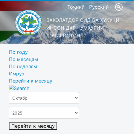
Тоҷикӣ
Русский
ВАКОЛАТДОР ОИД БА ҲУҚУҚИ
ИНСОН ДАР ҶУМҲУРИИ
ТОҶИКИСТОН
По году
По месяцам
По неделям
Имрӯз
Перейти к месяцу
Перейти к месяцу