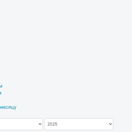
м
м
 месяцу