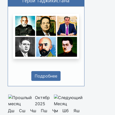
Герои Таджикистана
Подробнее
Октябр
2025
Дш
Сш
Чш
Пш
Ҷм
Шб
Яш