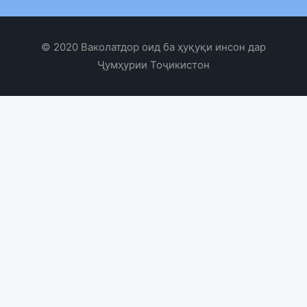
© 2020 Ваколатдор оид ба ҳуқуқи инсон дар
Ҷумҳурии Тоҷикистон