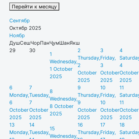
Перейти к месяцу
Сентябр
Октябр 2025
Ноябр
Душ
Сеш
Чор
Пан
Ҷум
Шан
Якш
29
30
2
3
4
1
Thursday,
Friday,
Saturda
Wednesday,
2
3
4
1 October
October
October
October
2025
2025
2025
2025
6
7
9
10
11
8
Monday,
Tuesday,
Thursday,
Friday,
Saturda
Wednesday,
6
7
9
10
11
8 October
October
October
October
October
October
2025
2025
2025
2025
2025
2025
13
14
16
17
18
15
Monday,
Tuesday,
Thursday,
Friday,
Saturda
Wednesday,