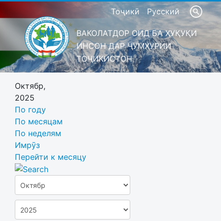
Тоҷикӣ
Русский
ВАКОЛАТДОР ОИД БА ҲУҚУҚИ
ИНСОН ДАР ҶУМҲУРИИ
ТОҶИКИСТОН
Октябр,
2025
По году
По месяцам
По неделям
Имрӯз
Перейти к месяцу