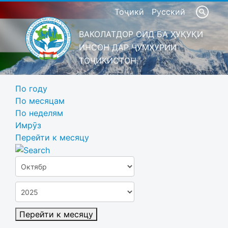
Тоҷикӣ
Русский
ВАКОЛАТДОР ОИД БА ҲУҚУҚИ
ИНСОН ДАР ҶУМҲУРИИ
ТОҶИКИСТОН
По году
По месяцам
По неделям
Имрӯз
Перейти к месяцу
Перейти к месяцу