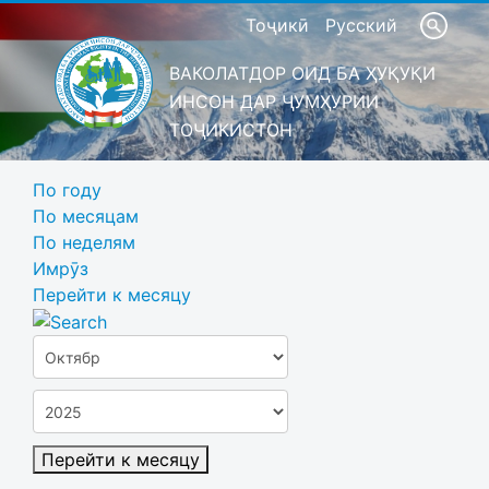
Тоҷикӣ
Русский
ВАКОЛАТДОР ОИД БА ҲУҚУҚИ
ИНСОН ДАР ҶУМҲУРИИ
ТОҶИКИСТОН
По году
По месяцам
По неделям
Имрӯз
Перейти к месяцу
Перейти к месяцу