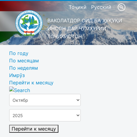
Тоҷикӣ
Русский
ВАКОЛАТДОР ОИД БА ҲУҚУҚИ
ИНСОН ДАР ҶУМҲУРИИ
ТОҶИКИСТОН
По году
По месяцам
По неделям
Имрӯз
Перейти к месяцу
Перейти к месяцу