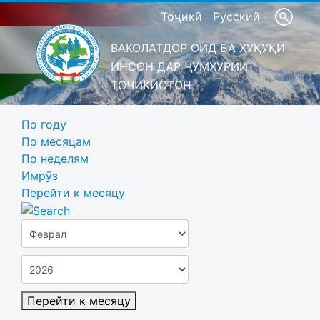
Тоҷикӣ
Русский
ВАКОЛАТДОР ОИД БА ҲУҚУҚИ
ИНСОН ДАР ҶУМҲУРИИ
ТОҶИКИСТОН
По году
По месяцам
По неделям
Имрӯз
Перейти к месяцу
Перейти к месяцу