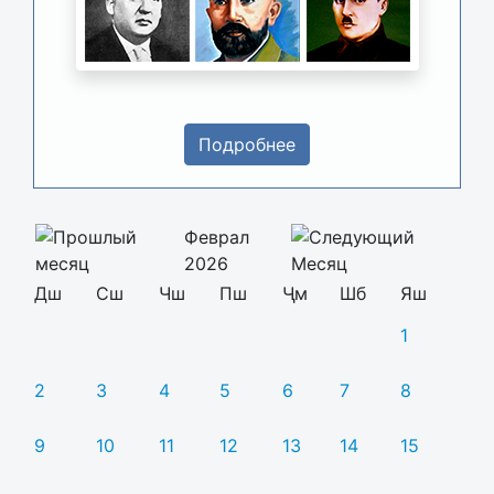
Подробнее
Феврал
2026
Дш
Сш
Чш
Пш
Ҷм
Шб
Яш
1
2
3
4
5
6
7
8
9
10
11
12
13
14
15