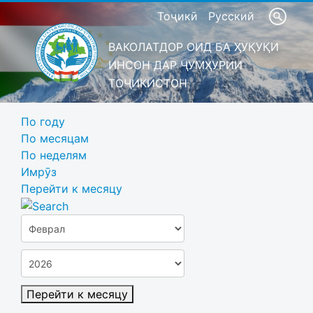
Тоҷикӣ
Русский
ВАКОЛАТДОР ОИД БА ҲУҚУҚИ
ИНСОН ДАР ҶУМҲУРИИ
ТОҶИКИСТОН
По году
По месяцам
По неделям
Имрӯз
Перейти к месяцу
Перейти к месяцу