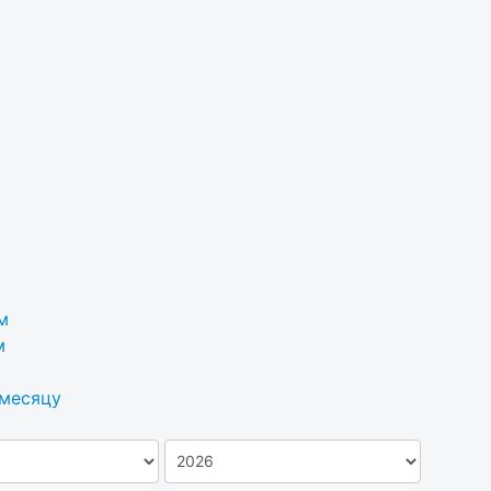
м
м
 месяцу