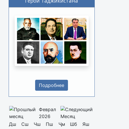
Герои Таджикистана
Подробнее
Феврал
2026
Дш
Сш
Чш
Пш
Ҷм
Шб
Яш