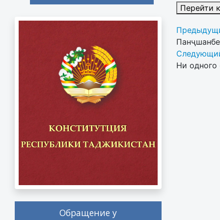
Перейти 
Предыдущи
Панҷшанбе
Следующий
Ни одного 
Обращение у