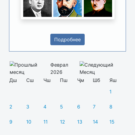
Подробнее
Феврал
2026
Дш
Сш
Чш
Пш
Ҷм
Шб
Яш
1
2
3
4
5
6
7
8
9
10
11
12
13
14
15