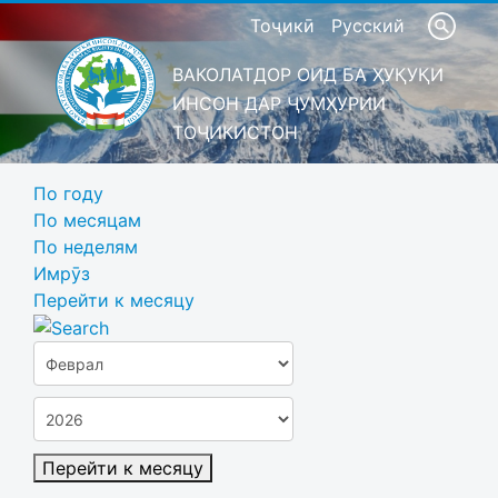
Тоҷикӣ
Русский
ВАКОЛАТДОР ОИД БА ҲУҚУҚИ
ИНСОН ДАР ҶУМҲУРИИ
ТОҶИКИСТОН
По году
По месяцам
По неделям
Имрӯз
Перейти к месяцу
Перейти к месяцу