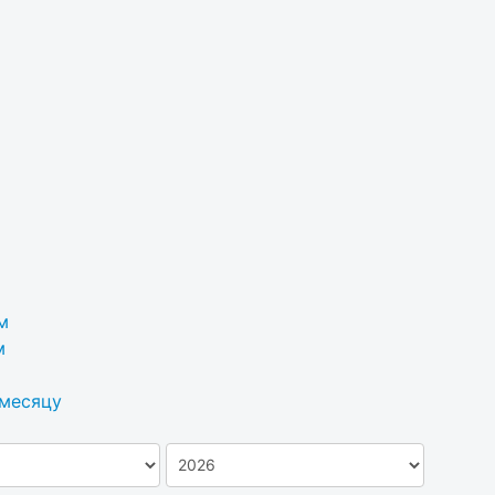
м
м
 месяцу