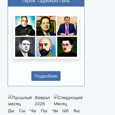
Герои Таджикистана
Подробнее
Феврал
2026
Дш
Сш
Чш
Пш
Ҷм
Шб
Яш